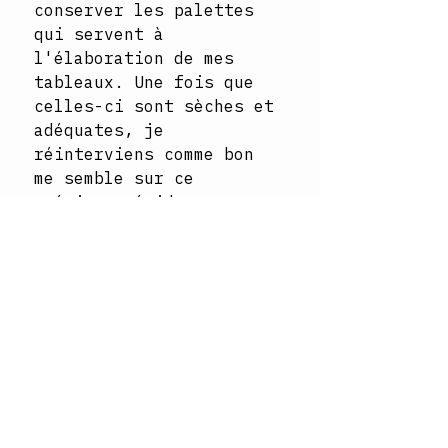
conserver les palettes
qui servent à
l'élaboration de mes
tableaux. Une fois que
celles-ci sont sèches et
adéquates, je
réinterviens comme bon
me semble sur ce
précieux résidus.
Abonnez-vous à la newsletter ↓
Email
*
Subscribe